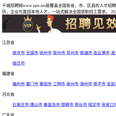
千城招聘网www.zpw.net是覆盖全国各省、市、区县的人
历，企业可直招本地人才，一站式解决全国求职招工需求。 2026
江苏省
南京市
无锡市
徐州市
常州市
苏州市
南通市
连云港市
淮
宿迁市
福建省
福州市
厦门市
莆田市
三明市
泉州市
漳州市
南平市
龙岩
河北省
石家庄市
唐山市
秦皇岛市
邯郸市
邢台市
保定市
张家口
广东省