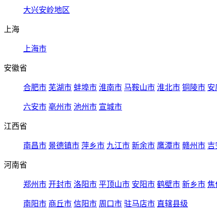
大兴安岭地区
上海
上海市
安徽省
合肥市
芜湖市
蚌埠市
淮南市
马鞍山市
淮北市
铜陵市
安
六安市
亳州市
池州市
宣城市
江西省
南昌市
景德镇市
萍乡市
九江市
新余市
鹰潭市
赣州市
吉
河南省
郑州市
开封市
洛阳市
平顶山市
安阳市
鹤壁市
新乡市
焦
南阳市
商丘市
信阳市
周口市
驻马店市
直辖县级