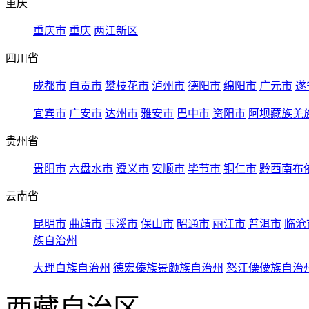
重庆
重庆市
重庆
两江新区
四川省
成都市
自贡市
攀枝花市
泸州市
德阳市
绵阳市
广元市
遂
宜宾市
广安市
达州市
雅安市
巴中市
资阳市
阿坝藏族羌
贵州省
贵阳市
六盘水市
遵义市
安顺市
毕节市
铜仁市
黔西南布
云南省
昆明市
曲靖市
玉溪市
保山市
昭通市
丽江市
普洱市
临沧
族自治州
大理白族自治州
德宏傣族景颇族自治州
怒江傈僳族自治
西藏自治区