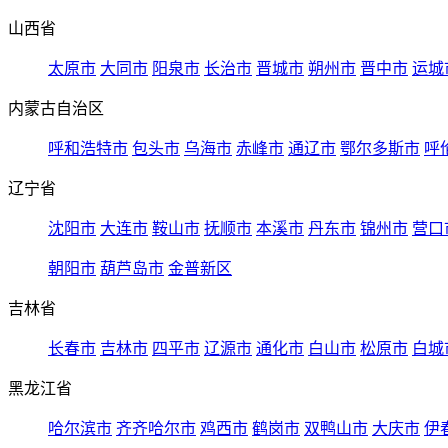
山西省
太原市
大同市
阳泉市
长治市
晋城市
朔州市
晋中市
运城
内蒙古自治区
呼和浩特市
包头市
乌海市
赤峰市
通辽市
鄂尔多斯市
呼
辽宁省
沈阳市
大连市
鞍山市
抚顺市
本溪市
丹东市
锦州市
营口
朝阳市
葫芦岛市
金普新区
吉林省
长春市
吉林市
四平市
辽源市
通化市
白山市
松原市
白城
黑龙江省
哈尔滨市
齐齐哈尔市
鸡西市
鹤岗市
双鸭山市
大庆市
伊