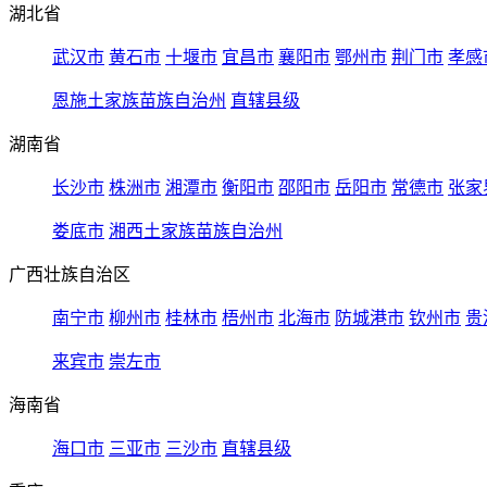
湖北省
武汉市
黄石市
十堰市
宜昌市
襄阳市
鄂州市
荆门市
孝感
恩施土家族苗族自治州
直辖县级
湖南省
长沙市
株洲市
湘潭市
衡阳市
邵阳市
岳阳市
常德市
张家
娄底市
湘西土家族苗族自治州
广西壮族自治区
南宁市
柳州市
桂林市
梧州市
北海市
防城港市
钦州市
贵
来宾市
崇左市
海南省
海口市
三亚市
三沙市
直辖县级