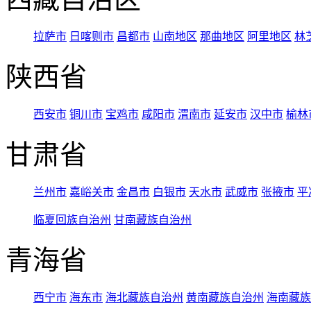
拉萨市
日喀则市
昌都市
山南地区
那曲地区
阿里地区
林
陕西省
西安市
铜川市
宝鸡市
咸阳市
渭南市
延安市
汉中市
榆林
甘肃省
兰州市
嘉峪关市
金昌市
白银市
天水市
武威市
张掖市
平
临夏回族自治州
甘南藏族自治州
青海省
西宁市
海东市
海北藏族自治州
黄南藏族自治州
海南藏族