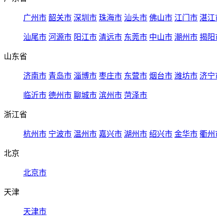
广州市
韶关市
深圳市
珠海市
汕头市
佛山市
江门市
湛江
汕尾市
河源市
阳江市
清远市
东莞市
中山市
潮州市
揭阳
山东省
济南市
青岛市
淄博市
枣庄市
东营市
烟台市
潍坊市
济宁
临沂市
德州市
聊城市
滨州市
菏泽市
浙江省
杭州市
宁波市
温州市
嘉兴市
湖州市
绍兴市
金华市
衢州
北京
北京市
天津
天津市